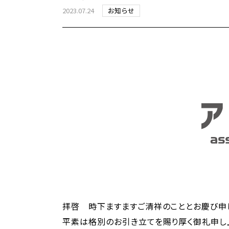
2023.07.24
お知らせ
拝啓 時下ますますご清祥のこととお慶び申
平素は格別のお引き立てを賜り厚く御礼申し